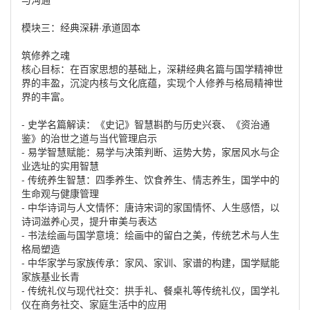
模块三：经典深耕·承道固本
筑修养之魂
核心目标：在百家思想的基础上，深耕经典名篇与国学精神世
界的丰盈，沉淀内核与文化底蕴，实现个人修养与格局精神世
界的丰富。
- 史学名篇解读：《史记》智慧斟酌与历史兴衰、《资治通
鉴》的治世之道与当代管理启示
- 易学智慧赋能：易学与决策判断、运势大势，家居风水与企
业选址的实用智慧
- 传统养生智慧：四季养生、饮食养生、情志养生，国学中的
生命观与健康管理
- 中华诗词与人文情怀：唐诗宋词的家国情怀、人生感悟，以
诗词滋养心灵，提升审美与表达
- 书法绘画与国学意境：绘画中的留白之美，传统艺术与人生
格局塑造
- 中华家学与家族传承：家风、家训、家谱的构建，国学赋能
家族基业长青
- 传统礼仪与现代社交：拱手礼、餐桌礼等传统礼仪，国学礼
仪在商务社交、家庭生活中的应用