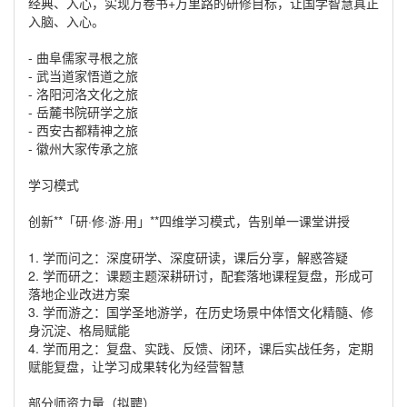
经典、入心，实现万卷书+万里路的研修目标，让国学智慧真正
入脑、入心。
- 曲阜儒家寻根之旅
- 武当道家悟道之旅
- 洛阳河洛文化之旅
- 岳麓书院研学之旅
- 西安古都精神之旅
- 徽州大家传承之旅
学习模式
创新**「研·修·游·用」**四维学习模式，告别单一课堂讲授
1. 学而问之：深度研学、深度研读，课后分享，解惑答疑
2. 学而研之：课题主题深耕研讨，配套落地课程复盘，形成可
落地企业改进方案
3. 学而游之：国学圣地游学，在历史场景中体悟文化精髓、修
身沉淀、格局赋能
4. 学而用之：复盘、实践、反馈、闭环，课后实战任务，定期
赋能复盘，让学习成果转化为经营智慧
部分师资力量（拟聘）