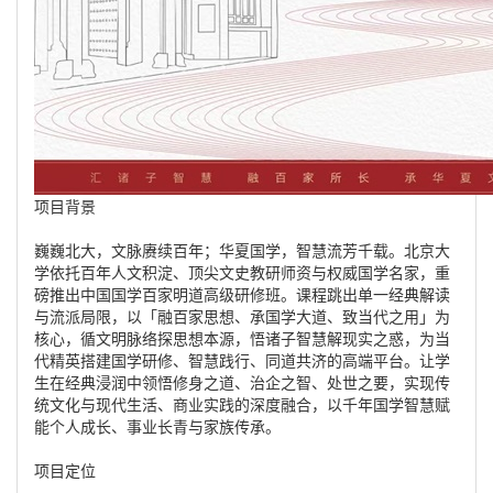
项目背景
巍巍北大，文脉赓续百年；华夏国学，智慧流芳千载。北京大
学依托百年人文积淀、顶尖文史教研师资与权威国学名家，重
磅推出中国国学百家明道高级研修班。课程跳出单一经典解读
与流派局限，以「融百家思想、承国学大道、致当代之用」为
核心，循文明脉络探思想本源，悟诸子智慧解现实之惑，为当
代精英搭建国学研修、智慧践行、同道共济的高端平台。让学
生在经典浸润中领悟修身之道、治企之智、处世之要，实现传
统文化与现代生活、商业实践的深度融合，以千年国学智慧赋
能个人成长、事业长青与家族传承。
项目定位