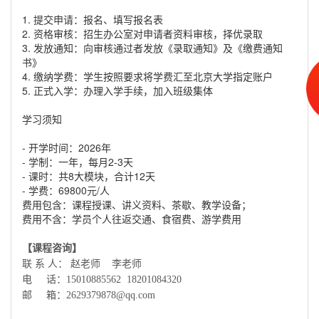
1. 提交申请：报名、填写报名表
2. 资格审核：招生办公室对申请者资料审核，择优录取
3. 发放通知：向审核通过者发放《录取通知》及《缴费通知
书》
4. 缴纳学费：学生按照要求将学费汇至北京大学指定账户
5. 正式入学：办理入学手续，加入班级集体
学习须知
- 开学时间：2026年
- 学制：一年，每月2-3天
- 课时：共8大模块，合计12天
- 学费：69800元/人
费用包含：课程授课、讲义资料、茶歇、教学设备；
费用不含：学员个人往返交通、食宿费、游学费用
【课程咨询】
联 系 人： 赵老师 李老师
电 话：15010885562 18201084320
邮 箱：2629379878@qq.com