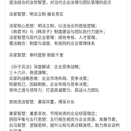
道法结合的治世智慧，对当代企业治理与团队管理的启示
法家智慧：明法立制·循名责实
法家核心思想：明法立制，以法治企的底层逻辑；
《商君书》与《韩非子》制度建设与团队执行力提升；
法家智慧与现代企业管理：绩效考核、人才管理；
儒法融合：制度与温度、有规则的企业管理体系
兵家智慧：审时度势·制胜千里
《孙子兵法》深度解读：企业竞争战略；
三十六计、商道谋略；
兵家的战略思维：企业市场布局、竞争决策；
知彼知己、因敌制胜，企业布局与竞争决策；
将帅之道与领导力：打造高凝聚力、高战斗力团队
其他流派智慧：兼容并蓄，博采众长
墨家智慧：兼爱非攻、节用尚贤的企业经营理念；
阴阳平衡与五行思想：五行相生相克与企业资源、发展节奏；
白马智慧：逻辑思辨，提升认知与表达精准性，助力商业谈判
与沟通