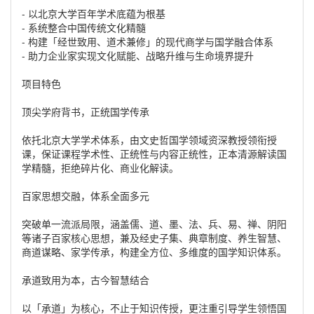
- 以北京大学百年学术底蕴为根基
- 系统整合中国传统文化精髓
- 构建「经世致用、道术兼修」的现代商学与国学融合体系
- 助力企业家实现文化赋能、战略升维与生命境界提升
项目特色
顶尖学府背书，正统国学传承
依托北京大学学术体系，由文史哲国学领域资深教授领衔授
课，保证课程学术性、正统性与内容正统性，正本清源解读国
学精髓，拒绝碎片化、商业化解读。
百家思想交融，体系全面多元
突破单一流派局限，涵盖儒、道、墨、法、兵、易、禅、阴阳
等诸子百家核心思想，兼及经史子集、典章制度、养生智慧、
商道谋略、家学传承，构建全方位、多维度的国学知识体系。
承道致用为本，古今智慧结合
以「承道」为核心，不止于知识传授，更注重引导学生领悟国