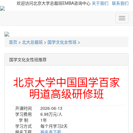
欢迎访问北京大学总裁班EMBA咨询中心
关于我们
联系我们
北
大
总
裁
首页
>
北大总裁班
>
国学文化女性班
>
高
级
研
国学文化女性班推荐
修
班
北京大学中国国学百家
明道高级研修班
开课时间
2026-06-13
学习费用
6.98万元/人
学 制
1年
学习方式
每个月学习2天
报名下载
报名表下载