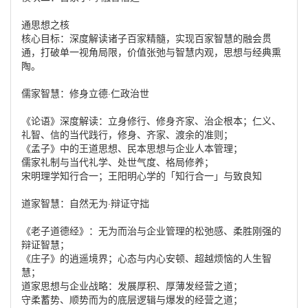
通思想之核
核心目标：深度解读诸子百家精髓，实现百家智慧的融会贯
通，打破单一视角局限，价值张弛与智慧内观，思想与经典熏
陶。
儒家智慧：修身立德·仁政治世
《论语》深度解读：立身修行、修身齐家、治企根本；仁义、
礼智、信的当代践行，修身、齐家、渡余的准则；
《孟子》中的王道思想、民本思想与企业人本管理；
儒家礼制与当代礼学、处世气度、格局修养；
宋明理学知行合一；王阳明心学的「知行合一」与致良知
道家智慧：自然无为·辩证守拙
《老子道德经》：无为而治与企业管理的松弛感、柔胜刚强的
辩证智慧；
《庄子》的逍遥境界；心态与内心安顿、超越烦恼的人生智
慧；
道家思想与企业战略：发展厚积、厚薄发经营之道；
守柔蓄势、顺势而为的底层逻辑与爆发的经营之道；