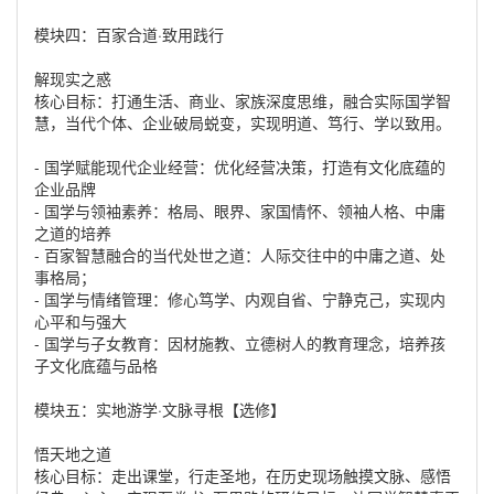
模块四：百家合道·致用践行
解现实之惑
核心目标：打通生活、商业、家族深度思维，融合实际国学智
慧，当代个体、企业破局蜕变，实现明道、笃行、学以致用。
- 国学赋能现代企业经营：优化经营决策，打造有文化底蕴的
企业品牌
- 国学与领袖素养：格局、眼界、家国情怀、领袖人格、中庸
之道的培养
- 百家智慧融合的当代处世之道：人际交往中的中庸之道、处
事格局；
- 国学与情绪管理：修心笃学、内观自省、宁静克己，实现内
心平和与强大
- 国学与子女教育：因材施教、立德树人的教育理念，培养孩
子文化底蕴与品格
模块五：实地游学·文脉寻根【选修】
悟天地之道
核心目标：走出课堂，行走圣地，在历史现场触摸文脉、感悟