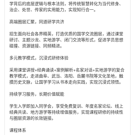
学背后的底层逻辑与根本法则，将传统智慧转化为当代修身、
治企、处世、传家的实用能力，实现知行合一。
高端圈层汇聚，同道研学共济
招生面向社会各界精英，打造优质的国学交流圈层，通过课堂
研讨、主题沙龙、实地游学、闭门交流等形式，促进学员思想
碰撞、资源链接、同频精进。
多元教学模式，沉浸式研修体验
采用课堂讲授+经典诵读+案例解析+名家对话+实地游学的复合
教学模式，走进曲阜、武当、洛阳、岳麓书院等文化圣地，触
摸历史文脉，让国学学习从书本走向实践，实现沉浸式领悟。
持续学习服务，长期价值赋能
学生入学即加入同学会，享受免费复训、年度名家论坛、线上
经典共读、地方游学等持续增值服务，实现课程研修的持续性
与圈层资源的长效链接。
课程体系