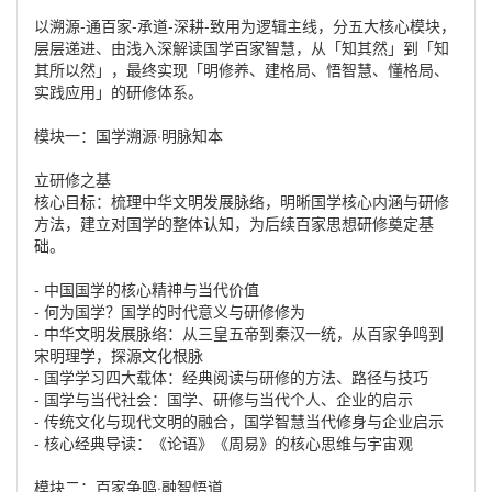
以溯源-通百家-承道-深耕-致用为逻辑主线，分五大核心模块，
层层递进、由浅入深解读国学百家智慧，从「知其然」到「知
其所以然」，最终实现「明修养、建格局、悟智慧、懂格局、
实践应用」的研修体系。
模块一：国学溯源·明脉知本
立研修之基
核心目标：梳理中华文明发展脉络，明晰国学核心内涵与研修
方法，建立对国学的整体认知，为后续百家思想研修奠定基
础。
- 中国国学的核心精神与当代价值
- 何为国学？国学的时代意义与研修修为
- 中华文明发展脉络：从三皇五帝到秦汉一统，从百家争鸣到
宋明理学，探源文化根脉
- 国学学习四大载体：经典阅读与研修的方法、路径与技巧
- 国学与当代社会：国学、研修与当代个人、企业的启示
- 传统文化与现代文明的融合，国学智慧当代修身与企业启示
- 核心经典导读：《论语》《周易》的核心思维与宇宙观
模块二：百家争鸣·融智悟道